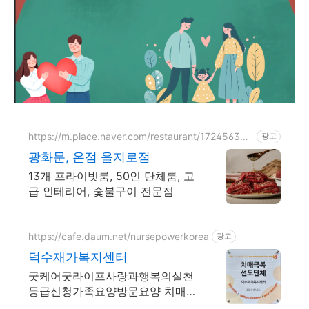
https://m.place.naver.com/restaurant/172456356
광고
9
광화문, 온점 을지로점
13개 프라이빗룸, 50인 단체룸, 고
급 인테리어, 숯불구이 전문점
https://cafe.daum.net/nursepowerkorea
광고
덕수재가복지센터
굿케어굿라이프사랑과행복의실천
등급신청가족요양방문요양 치매극
복선도단체