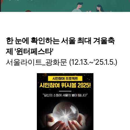
이트,서울광장스케이트장예
약
한 눈에 확인하는 서울 최대 겨울축
제 '윈터페스타'
서울라이트_광화문 (12.13.~'25.1.5.)