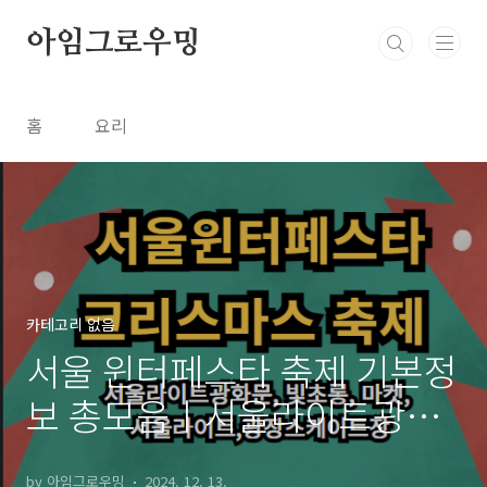
본문 바로가기
아임그로우밍
홈
요리
카테고리 없음
서울 윈터페스타 축제 기본정
보 총모음ㅣ서울라이트광화
문, 빛초롱축제, 마켓, 서울라
by 아임그로우밍
2024. 12. 13.