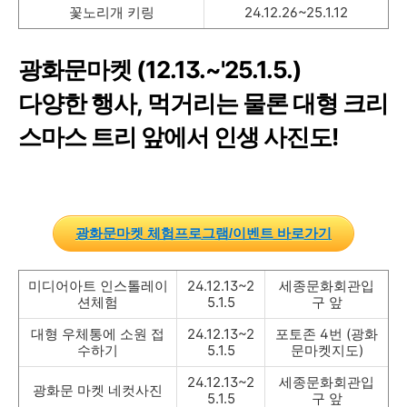
꽃노리개 키링
24.12.26~25.1.12
광화문마켓 (12.13.~'25.1.5.)
다양한 행사, 먹거리는 물론 대형 크리
스마스 트리 앞에서 인생 사진도!
광화문마켓 체험프로그램/이벤트 바로가기
미디어아트 인스톨레이
24.12.13~2
세종문화회관입
션체험
5.1.5
구 앞
대형 우체통에 소원 접
24.12.13~2
포토존 4번 (광화
수하기
5.1.5
문마켓지도)
24.12.13~2
세종문화회관입
광화문 마켓 네컷사진
5.1.5
구 앞