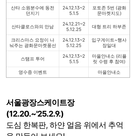
산타 소원분수에 동전
24.12.13~2
포토존 5번 (광화
던지기
5.1.5
문마켓지도)
24.12.21~2
산타클로스와의 만남
대형 트리 하부존
5.12.25
크리스마스 요정이 나
24.12.13~2
입구게이트~행사
눠주는 광화문마켓풍선
5.12.25
장일대
24.12.13~2
마을안내소 (리플
스탬프 투어
5.1.5
릿 수령 후 참여)
영수증 이벤트
마을안내소
서울광장스케이트장
(12.20.~'25.2.9.)
도심 한복판, 하얀 얼음 위에서 추억